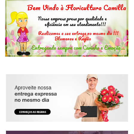
B
e
m
V
i
n
d
o
à
F
l
o
r
i
c
u
l
t
u
r
a
C
a
m
i
l
l
a
Nossa empresa presa por qualidade e
eficiência em seu atendimento!!!
R
e
a
l
i
z
a
m
o
s
a
s
u
a
e
n
t
r
e
g
a
n
o
m
e
s
m
o
d
i
a
!
!
!
B
l
u
m
e
n
a
u
e
R
e
g
i
ã
o
Entregando sempre com Carinho e Emoção...